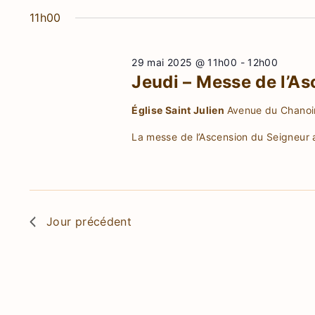
e
e
.
n
11h00
R
e
n
t
e
z
n
c
29 mai 2025 @ 11h00
-
12h00
u
t
Jeudi – Messe de l’A
h
n
a
e
e
Église Saint Julien
Avenue du Chanoin
s
v
r
d
La messe de l’Ascension du Seigneur au
c
a
i
f
h
t
g
e
e
r
o
.
a
É
Jour précédent
t
v
r
è
i
n
2
o
e