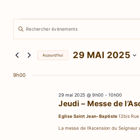
É
R
S
e
a
v
i
c
29 MAI 2025
s
Aujourd’hui
è
h
i
S
r
é
9h00
e
n
m
l
r
o
e
29 mai 2025 @ 9h00
-
10h00
t
e
c
c
Jeudi – Messe de l’A
-
t
h
c
m
Eglise Saint Jean-Baptiste
12bis Rue 
i
l
o
e
La messe de l’Ascension du Seigneur au
é
n