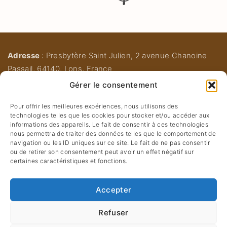
Adresse
: Presbytère Saint Julien, 2 avenue Chanoine
Passail, 64140, Lons, France
Email :
paroisse-st-jeanbosco@orange.fr
Gérer le consentement
Accueil :
06.85.76.00.10
Pour offrir les meilleures expériences, nous utilisons des
Secrétariat :
05.59.32.12.35
technologies telles que les cookies pour stocker et/ou accéder aux
informations des appareils. Le fait de consentir à ces technologies
nous permettra de traiter des données telles que le comportement de
navigation ou les ID uniques sur ce site. Le fait de ne pas consentir
ou de retirer son consentement peut avoir un effet négatif sur
Mentions Légales
certaines caractéristiques et fonctions.
Nous Contacter
Accepter
Refuser
©
2026
- Paroisse Saint Jean Bosco