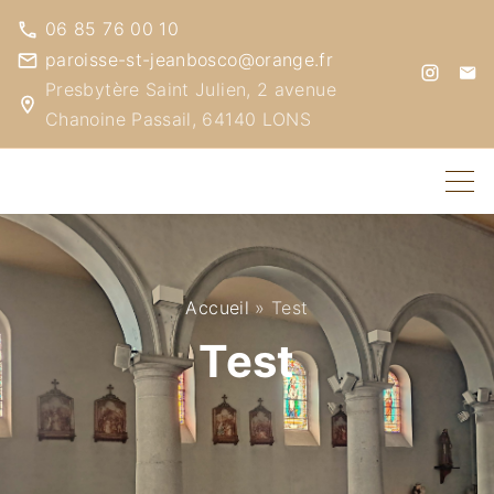
S
06 85 76 00 10
k
paroisse-st-jeanbosco@orange.fr
i
e
i
n
m
Presbytère Saint Julien, 2 avenue
s
a
p
Chanoine Passail, 64140 LONS
t
i
a
l
t
g
r
o
a
m
c
o
n
Accueil
»
Test
t
Test
e
n
t