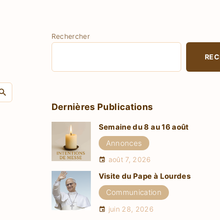
Rechercher
REC
S
e
Dernières Publications
a
Semaine du 8 au 16 août
r
Annonces
c
h
août 7, 2026
f
Visite du Pape à Lourdes
o
Communication
r
juin 28, 2026
: