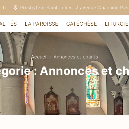
.fr
Presbytère Saint Julien, 2 avenue Chanoine Pa
ALITÉS
LA PAROISSE
CATÉCHÈSE
LITURGIE
Accueil
»
Annonces et chants
gorie :
Annonces et c